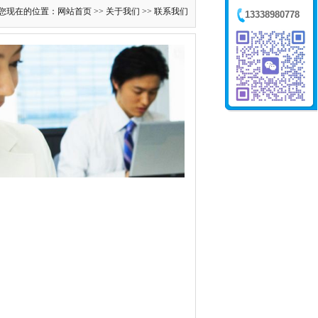
您现在的位置：
网站首页
>>
关于我们
>> 联系我们
13338980778