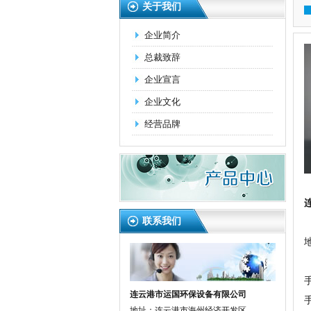
关于我们
企业简介
总裁致辞
企业宣言
企业文化
经营品牌
联系我们
连云港市运国环保设备有限公司
地址：连云港市海州经济开发区