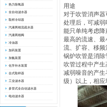
热力除氧器
用途
全自动滤水器
对于吹管消声器
取样冷却器
处理后，可减弱
汽液两相流疏水器
能只单纯考虑降
汽液两相阀
最高的流速、最
冷油器
流、扩容、移频
加药装置
锅炉吹管是消除
加氨装置
吹管过程中产生高
化学补水装置
减弱噪音的产生与
合式取样器
级）以上，相应
工业滤水器
多管式全自动滤水器
电动滤水器