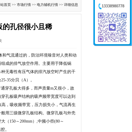
网站首页
>>
市场行情
>>
电力辅机行情
>> 详细信息
13338980778
板的孔径很小且稀
次
和气流通过的，防治环境噪音对人类和动
料组成的排气放空作用。主要用于降低锅
各种无毒性有压气体的排汽放空时产生的干
-35分贝（A）。
通穿孔板大得多，而声质量m又很小，故
微穿孔板吸声结构的吸声频带宽度可以达到
系数高，吸收频带宽，压力损失小，气流再生
一般用三级微穿孔板结构。微穿孔板与外壳
50～200mm）,中频小些(80～
后腔。