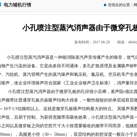
电力辅机行情
您现在的位置：
小孔喷注型蒸汽消声器由于微穿孔
发布时间：2017-06-28 阅读：4044
小孔喷注型蒸汽消声器是一种能消除蒸汽声音传播产生的噪音，使气体
植物产生污染的设备。它是由多段不同通体，多孔扩散原理及金属吸声材
炉、汽轮机、蒸汽管网产生的蒸汽噪声和氧压机、氮压机、空压机等产生
扰噪声，使企业环境噪声符合国家《工业企业噪声卫生标准》，消声量符合25
小孔喷注型蒸汽消声器由于微穿孔板的孔径很小且稀，基声阻r值比普
吸声频带比普通穿孔板共振吸声结构大得多，一般性能较好的单层或双层
6～10个1/3信频程以上。这就是微穿孔板吸声结构最大的特点。 其吸声
噪声低，且易于控制。为获得宽频带高吸收效果，小孔喷注型蒸汽消声器
体之间以及微穿板之间的空腔尺寸大小按需要吸收的频带不同而异，低频腔大（1
120mm），高频更小些（30～ 50mm），双层结构的前腔深度一般应小于